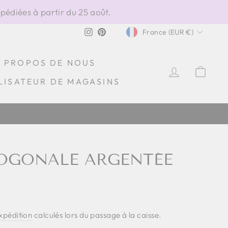
édiées à partir du 25 août.
DEVISE
Instagram
Pinterest
France (EUR €)
À PROPOS DE NOUS
SE CONN
PAN
LISATEUR DE MAGASINS
100% FABRIQUÉ EN ITALIE
TOGONALE ARGENTÉE
expédition
calculés lors du passage à la caisse.