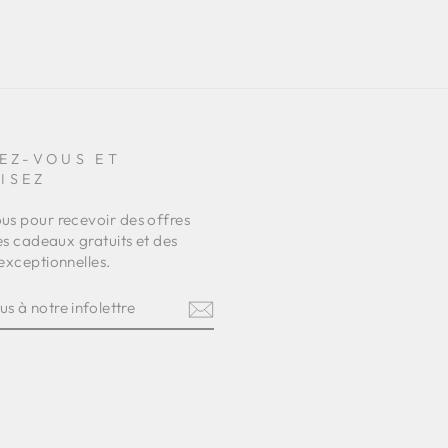
EZ-VOUS ET
ISEZ
s pour recevoir des offres
es cadeaux gratuits et des
exceptionnelles.
Z-
RE
TRE
am
terest