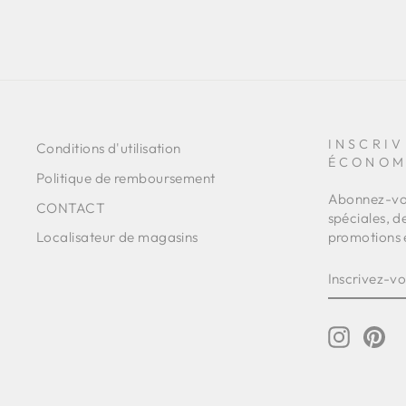
INSCRIV
Conditions d'utilisation
ÉCONOM
Politique de remboursement
Abonnez-vou
CONTACT
spéciales, d
promotions 
Localisateur de magasins
INSCRIVE
S'INSCRI
VOUS
À
NOTRE
INFOLET
Instagr
Pin