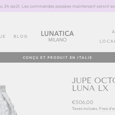
 24 août. Les commandes passées maintenant seront exp
UE
BLOG
LOCA
Diaporama
Pause
JUPE OC
LUNA LX
Prix
€506,00
régulier
Taxes incluses.
Frais d'