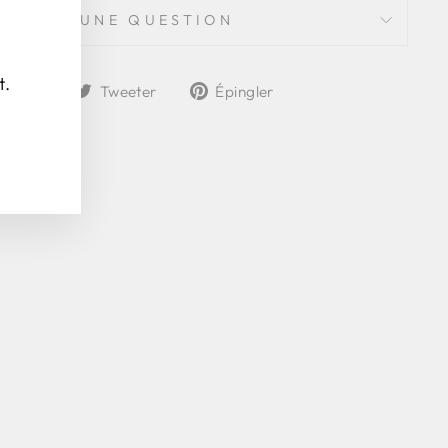
"Fermer
POSER UNE QUESTION
(Esc)"
t.
Partager
Tweeter
Épingler
rtager
Tweeter
Épingler
sur
sur
sur
Facebook
Twitter
Pinterest