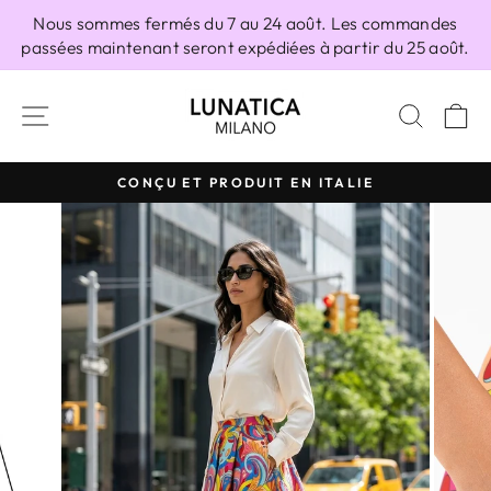
Passer
Nous sommes fermés du 7 au 24 août. Les commandes
au
passées maintenant seront expédiées à partir du 25 août.
contenu
NAVIGATION
RECH
P
CONÇU ET PRODUIT EN ITALIE
Diaporama
Pause