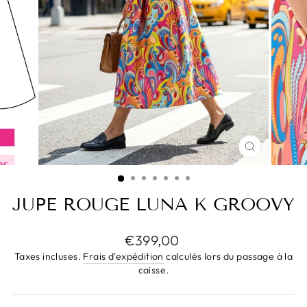
FERMER
(ESC)
JUPE ROUGE LUNA K GROOVY
Prix
€399,00
régulier
Taxes incluses.
Frais d'expédition
calculés lors du passage à la
caisse.