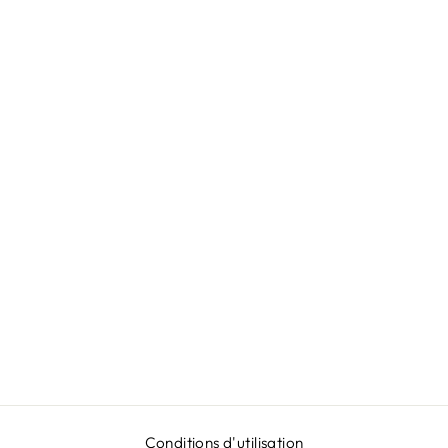
JUPE ROUGE
LUNA K
GROOVY
€399,00
Conditions d'utilisation