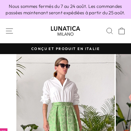
Passer
Nous sommes fermés du 7 au 24 août. Les commandes
au
passées maintenant seront expédiées à partir du 25 août.
contenu
NAVIGATION
RECH
P
CONÇU ET PRODUIT EN ITALIE
Diaporama
Pause