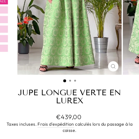
FERMER
(ESC)
JUPE LONGUE VERTE EN
LUREX
Prix
€439,00
régulier
Taxes incluses.
Frais d'expédition
calculés lors du passage à la
caisse.