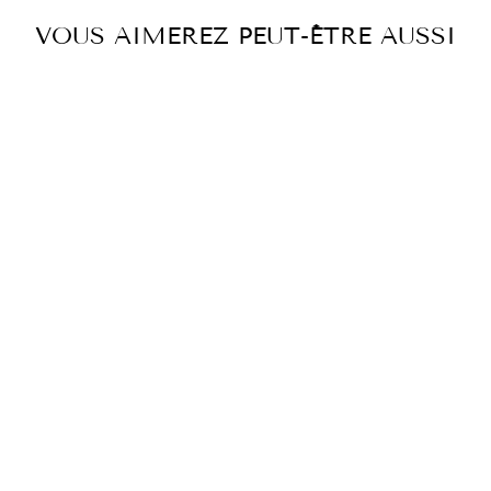
VOUS AIMEREZ PEUT-ÊTRE AUSSI
JUPE BLEUE À
GRANDES
FLEURS
€399,00