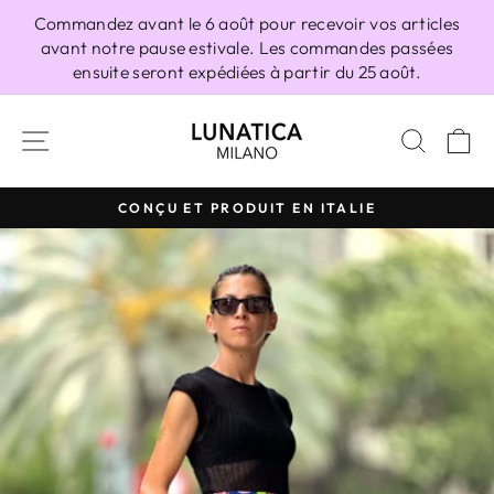
Passer
Commandez avant le 6 août pour recevoir vos articles
au
avant notre pause estivale. Les commandes passées
contenu
ensuite seront expédiées à partir du 25 août.
NAVIGATION
RECH
P
CONÇU ET PRODUIT EN ITALIE
Diaporama
Pause