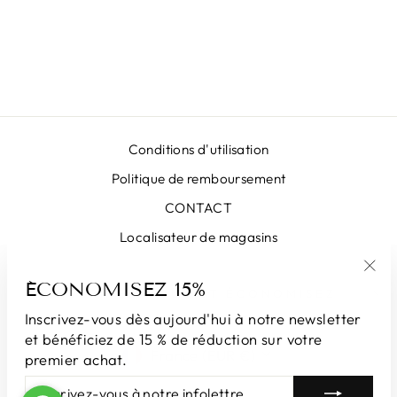
JUPE DUCHESSE
ÉMERAUDE
€389,00
Conditions d'utilisation
Politique de remboursement
CONTACT
Localisateur de magasins
ÉCONOMISEZ 15%
"Fe
INSCRIVEZ-VOUS ET ÉCONOMISEZ
(Esc
Inscrivez-vous dès aujourd'hui à notre newsletter
et bénéficiez de 15 % de réduction sur votre
DEVISE
France (EUR €)
premier achat.
INSCRIVEZ-
S'INSCRIRE