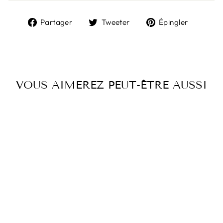
Partager
Tweeter
Épingl
Partager
Tweeter
Épingler
sur
sur
sur
Facebook
Twitter
Pintere
VOUS AIMEREZ PEUT-ÊTRE AUSSI