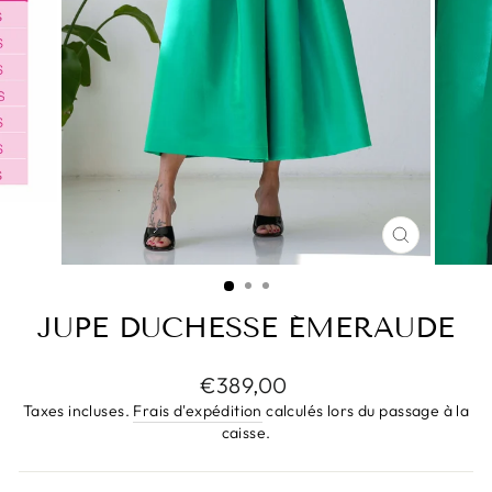
FERMER
(ESC)
JUPE DUCHESSE ÉMERAUDE
Prix
€389,00
régulier
Taxes incluses.
Frais d'expédition
calculés lors du passage à la
caisse.