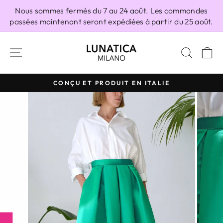
Passer
Nous sommes fermés du 7 au 24 août. Les commandes
au
passées maintenant seront expédiées à partir du 25 août.
contenu
NAVIGATION
RECH
P
CONÇU ET PRODUIT EN ITALIE
Diaporama
Pause