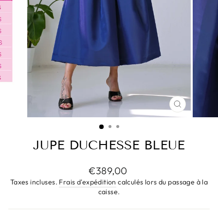
FERMER
(ESC)
JUPE DUCHESSE BLEUE
Prix
€389,00
régulier
Taxes incluses.
Frais d'expédition
calculés lors du passage à la
caisse.