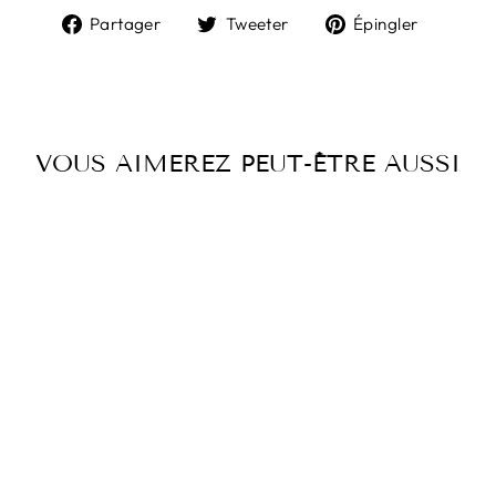
Partager
Tweeter
Épingl
Partager
Tweeter
Épingler
sur
sur
sur
Facebook
Twitter
Pintere
VOUS AIMEREZ PEUT-ÊTRE AUSSI
JUPE DUCHESSE