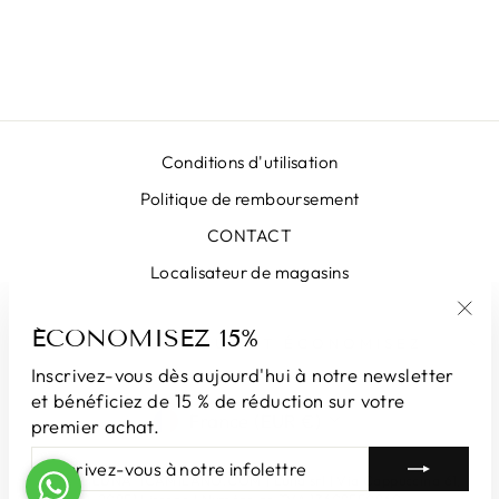
BLEUE
€389,00
Conditions d'utilisation
Politique de remboursement
CONTACT
Localisateur de magasins
ÉCONOMISEZ 15%
"Fe
INSCRIVEZ-VOUS ET ÉCONOMISEZ
(Esc
Inscrivez-vous dès aujourd'hui à notre newsletter
et bénéficiez de 15 % de réduction sur votre
DEVISE
France (EUR €)
premier achat.
INSCRIVEZ-
S'INSCRIRE
VOUS
© 2026 LUNATICAMILANO.COM | Luna srl ​​​​| Via Cappuccina 61,
À
20851 Lissone | Numéro de TVA 13609550960