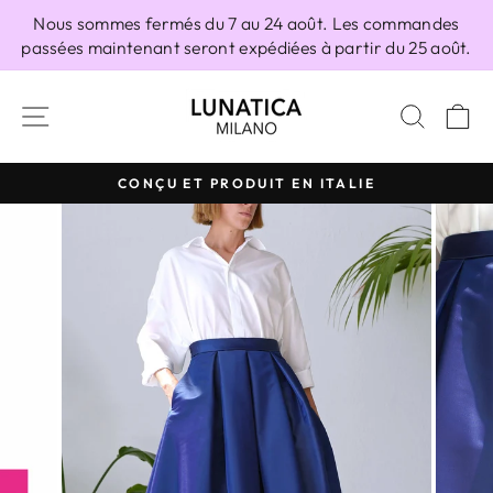
Passer
Nous sommes fermés du 7 au 24 août. Les commandes
au
passées maintenant seront expédiées à partir du 25 août.
contenu
NAVIGATION
RECH
P
CONÇU ET PRODUIT EN ITALIE
Diaporama
Pause