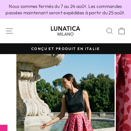
Passer
Nous sommes fermés du 7 au 24 août. Les commandes
au
passées maintenant seront expédiées à partir du 25 août.
contenu
NAVIGATION
RECH
P
CONÇU ET PRODUIT EN ITALIE
Diaporama
Pause