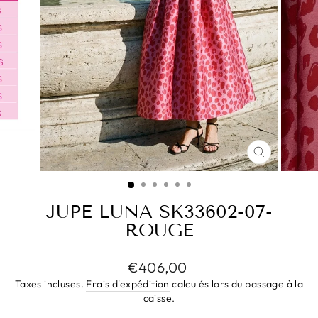
FERMER
(ESC)
JUPE LUNA SK33602-07-
ROUGE
Prix
€406,00
régulier
Taxes incluses.
Frais d'expédition
calculés lors du passage à la
caisse.