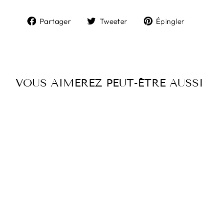
Partager
Tweeter
Épingl
Partager
Tweeter
Épingler
sur
sur
sur
Facebook
Twitter
Pintere
VOUS AIMEREZ PEUT-ÊTRE AUSSI