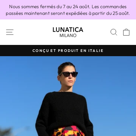
Passer
Nous sommes fermés du 7 au 24 août. Les commandes
au
passées maintenant seront expédiées à partir du 25 août.
contenu
NAVIGATION
RECH
P
CONÇU ET PRODUIT EN ITALIE
Diaporama
Pause