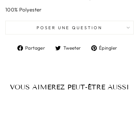
100% Polyester
POSER UNE QUESTION
Partager
Tweeter
Épingl
Partager
Tweeter
Épingler
sur
sur
sur
Facebook
Twitter
Pintere
VOUS AIMEREZ PEUT-ÊTRE AUSSI