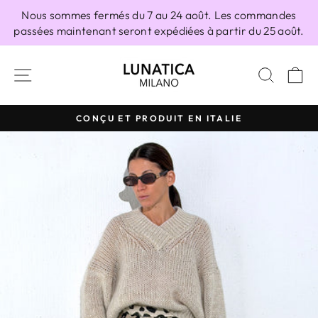
Passer
Nous sommes fermés du 7 au 24 août. Les commandes
au
passées maintenant seront expédiées à partir du 25 août.
contenu
NAVIGATION
RECH
P
CONÇU ET PRODUIT EN ITALIE
Diaporama
Pause