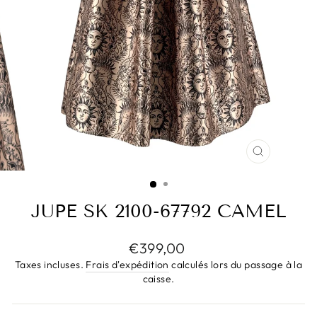
FERMER
(ESC)
JUPE SK 2100-67792 CAMEL
Prix
€399,00
régulier
Taxes incluses.
Frais d'expédition
calculés lors du passage à la
caisse.