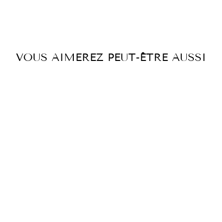
sur
sur
sur
Facebook
Twitter
Pintere
VOUS AIMEREZ PEUT-ÊTRE AUSSI
JUPE SK 2100-
67792 CAMEL