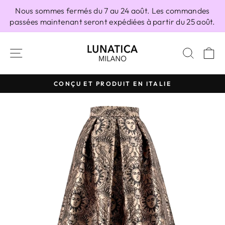
Passer
Nous sommes fermés du 7 au 24 août. Les commandes
au
passées maintenant seront expédiées à partir du 25 août.
contenu
NAVIGATION
RECH
P
CONÇU ET PRODUIT EN ITALIE
Diaporama
Pause