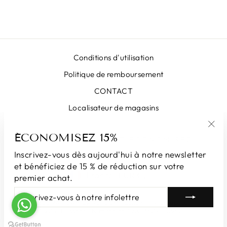
€399,00
Conditions d'utilisation
Politique de remboursement
CONTACT
Localisateur de magasins
ÉCONOMISEZ 15%
"Fe
INSCRIVEZ-VOUS ET ÉCONOMISEZ
(Esc
Inscrivez-vous dès aujourd'hui à notre newsletter
et bénéficiez de 15 % de réduction sur votre
DEVISE
France (EUR €)
premier achat.
INSCRIVEZ-
S'INSCRIRE
VOUS
© 2026 LUNATICAMILANO.COM | Luna srl ​​​​| Via Cappuccina 61,
À
20851 Lissone | Numéro de TVA 13609550960
NOTRE
Commerce électronique propulsé par Shopify