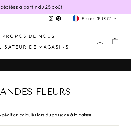
édiées à partir du 25 août.
DEVISE
Instagram
Pinterest
France (EUR €)
À PROPOS DE NOUS
SE CONN
PAN
LISATEUR DE MAGASINS
RANDES FLEURS
expédition
calculés lors du passage à la caisse.