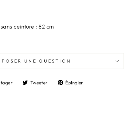
 sans ceinture : 82 cm
POSER UNE QUESTION
Partager
Tweeter
Épingler
rtager
Tweeter
Épingler
sur
sur
sur
Facebook
Twitter
Pinterest