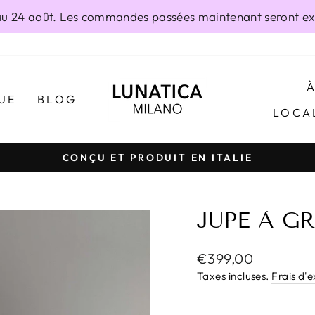
 24 août. Les commandes passées maintenant seront exp
UE
BLOG
LOCA
CONÇU ET PRODUIT EN ITALIE
Diaporama
Pause
JUPE À G
Prix
€399,00
régulier
Taxes incluses.
Frais d'