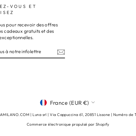
EZ-VOUS ET
ISEZ
s pour recevoir des offres
es cadeaux gratuits et des
exceptionnelles.
Z-
RE
TRE
am
terest
DEVISE
France (EUR €)
ILANO.COM | Luna srl ​​​​| Via Cappuccina 61, 20851 Lissone | Numéro d
Commerce électronique propulsé par Shopify