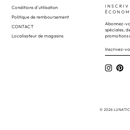
INSCRIV
Conditions d'utilisation
ÉCONOM
Politique de remboursement
Abonnez-vou
CONTACT
spéciales, d
promotions 
Localisateur de magasins
INSCRIVE
S'INSCRI
VOUS
À
NOTRE
INFOLET
Instagr
Pin
© 2026 LUNATICAM