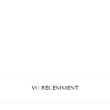
JUPE EN
MIKADO VERT
PARADIS
€399,00
VU RÉCEMMENT