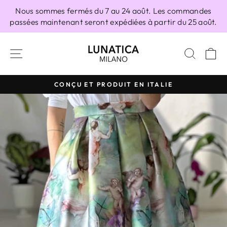
Passer
Nous sommes fermés du 7 au 24 août. Les commandes
au
passées maintenant seront expédiées à partir du 25 août.
contenu
NAVIGATION
RECH
P
CONÇU ET PRODUIT EN ITALIE
Diaporama
Pause