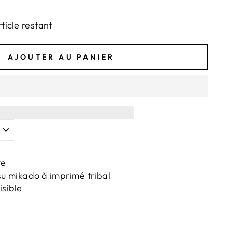
rticle restant
AJOUTER AU PANIER
te
su mikado à imprimé tribal
isible