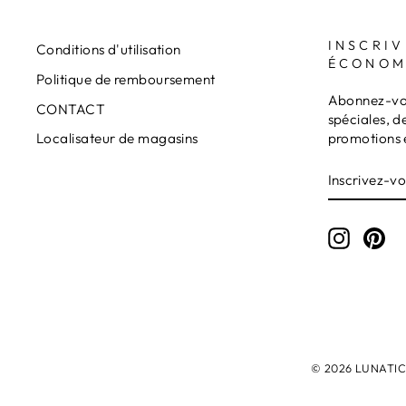
INSCRIV
Conditions d'utilisation
ÉCONOM
Politique de remboursement
Abonnez-vou
CONTACT
spéciales, d
promotions 
Localisateur de magasins
INSCRIVE
S'INSCRI
VOUS
À
NOTRE
INFOLET
Instagr
Pin
© 2026 LUNATICAM