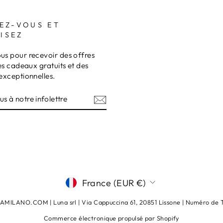
EZ-VOUS ET
ISEZ
s pour recevoir des offres
es cadeaux gratuits et des
exceptionnelles.
Z-
RE
TRE
am
terest
DEVISE
France (EUR €)
ILANO.COM | Luna srl ​​​​| Via Cappuccina 61, 20851 Lissone | Numéro d
Commerce électronique propulsé par Shopify