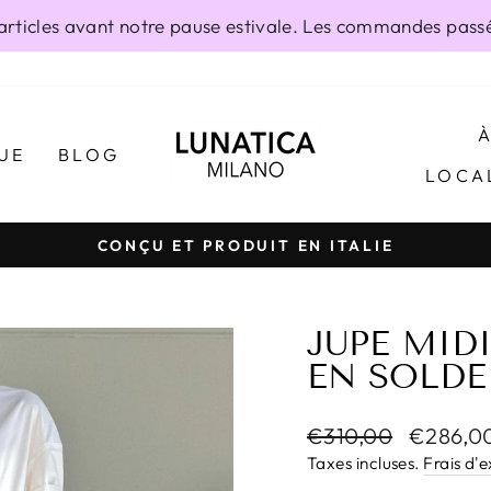
ticles avant notre pause estivale. Les commandes passée
UE
BLOG
LOCA
CONÇU ET PRODUIT EN ITALIE
Diaporama
Pause
JUPE MID
EN SOLDE
Prix
Prix
€310,00
€286,0
régulier
réduit
Taxes incluses.
Frais d'