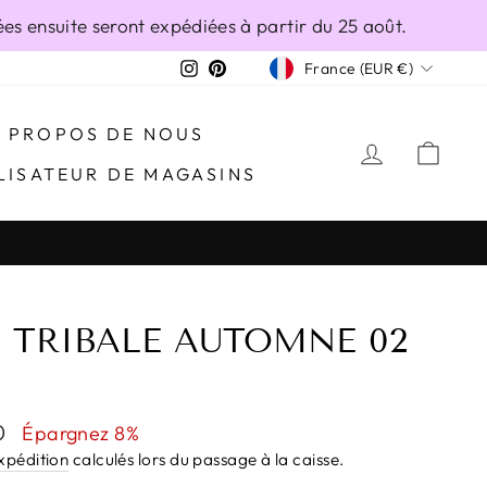
s ensuite seront expédiées à partir du 25 août.
DEVISE
Instagram
Pinterest
France (EUR €)
À PROPOS DE NOUS
SE CONN
PAN
LISATEUR DE MAGASINS
I TRIBALE AUTOMNE 02
0
Épargnez 8%
expédition
calculés lors du passage à la caisse.