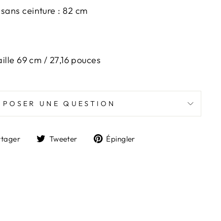
 sans ceinture : 82 cm
aille 69 cm / 27,16 pouces
POSER UNE QUESTION
Partager
Tweeter
Épingler
rtager
Tweeter
Épingler
sur
sur
sur
Facebook
Twitter
Pinterest