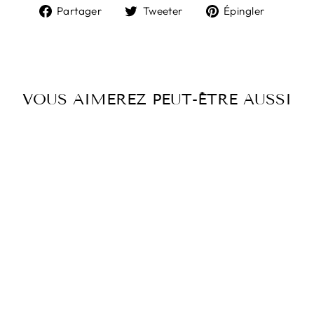
Partager
Tweeter
Épingl
Partager
Tweeter
Épingler
sur
sur
sur
Facebook
Twitter
Pintere
VOUS AIMEREZ PEUT-ÊTRE AUSSI
JUPE LONGUE