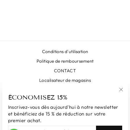
NOIRE
OCTOGONALE
LUNA LX
€545,00
Conditions d'utilisation
Politique de remboursement
CONTACT
Localisateur de magasins
ÉCONOMISEZ 15%
"Fe
INSCRIVEZ-VOUS ET ÉCONOMISEZ
(Esc
Inscrivez-vous dès aujourd'hui à notre newsletter
et bénéficiez de 15 % de réduction sur votre
DEVISE
France (EUR €)
premier achat.
INSCRIVEZ-
S'INSCRIRE