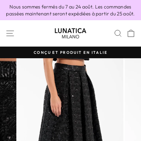
Passer
Nous sommes fermés du 7 au 24 août. Les commandes
au
passées maintenant seront expédiées à partir du 25 août.
contenu
NAVIGATION
RECH
P
CONÇU ET PRODUIT EN ITALIE
Diaporama
Pause