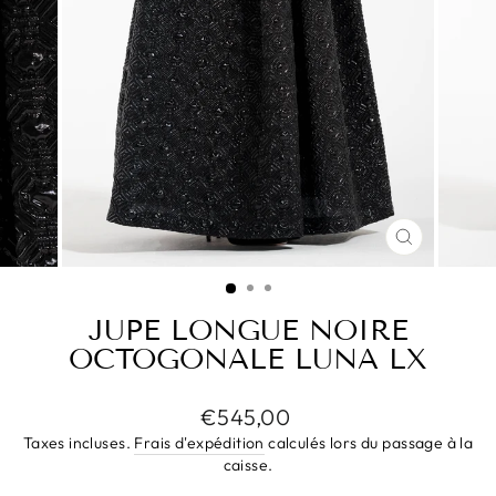
FERMER
(ESC)
JUPE LONGUE NOIRE
OCTOGONALE LUNA LX
Prix
€545,00
régulier
Taxes incluses.
Frais d'expédition
calculés lors du passage à la
caisse.