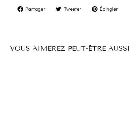
Partager
Tweeter
Épingl
Partager
Tweeter
Épingler
sur
sur
sur
Facebook
Twitter
Pintere
VOUS AIMEREZ PEUT-ÊTRE AUSSI