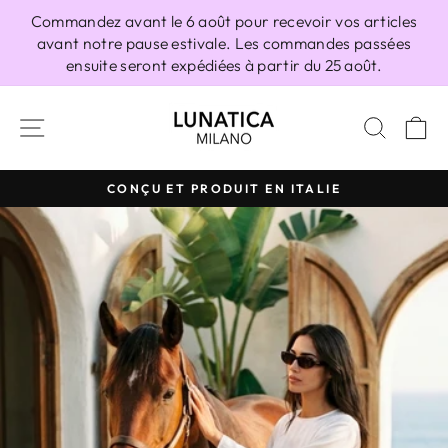
Passer
Commandez avant le 6 août pour recevoir vos articles
au
avant notre pause estivale. Les commandes passées
contenu
ensuite seront expédiées à partir du 25 août.
NAVIGATION
RECH
P
CONÇU ET PRODUIT EN ITALIE
Diaporama
Pause