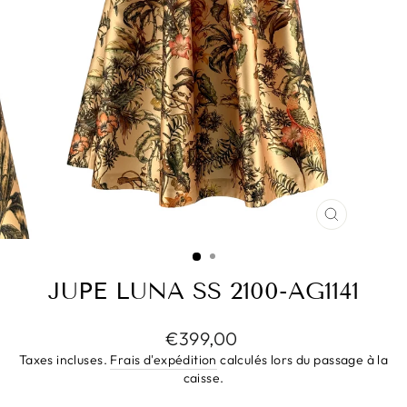
FERMER
(ESC)
JUPE LUNA SS 2100-AG1141
Prix
€399,00
régulier
Taxes incluses.
Frais d'expédition
calculés lors du passage à la
caisse.