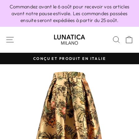
Passer
Commandez avant le 6 août pour recevoir vos articles
au
avant notre pause estivale. Les commandes passées
contenu
ensuite seront expédiées à partir du 25 août.
NAVIGATION
RECH
P
CONÇU ET PRODUIT EN ITALIE
Diaporama
Pause