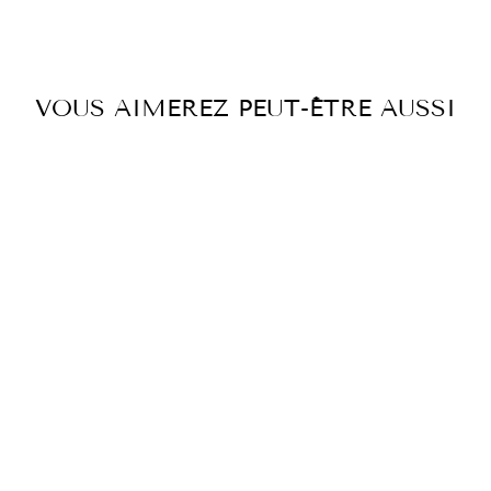
Facebook
Twitter
Pintere
VOUS AIMEREZ PEUT-ÊTRE AUSSI
JUPE LUNA SS
2100-AG1141
€399,00