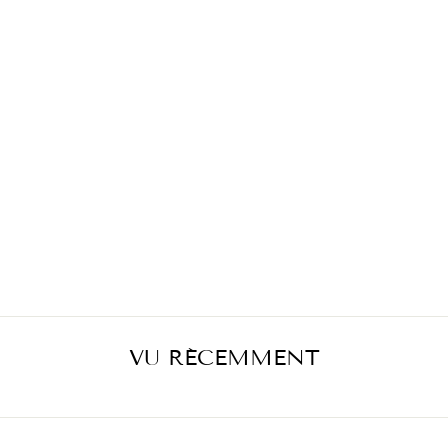
JUPE LUNA SK
34015-07
ROUGE
€406,00
VU RÉCEMMENT