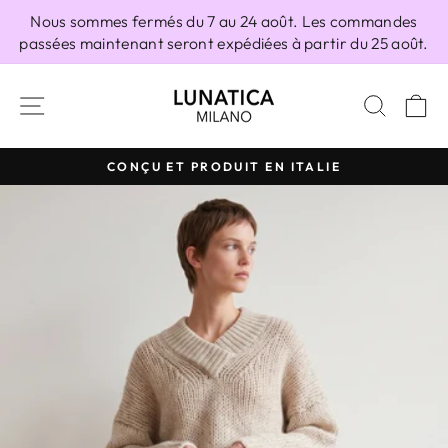
Passer
Nous sommes fermés du 7 au 24 août. Les commandes
au
passées maintenant seront expédiées à partir du 25 août.
contenu
NAVIGATION
RECH
P
CONÇU ET PRODUIT EN ITALIE
Diaporama
Pause