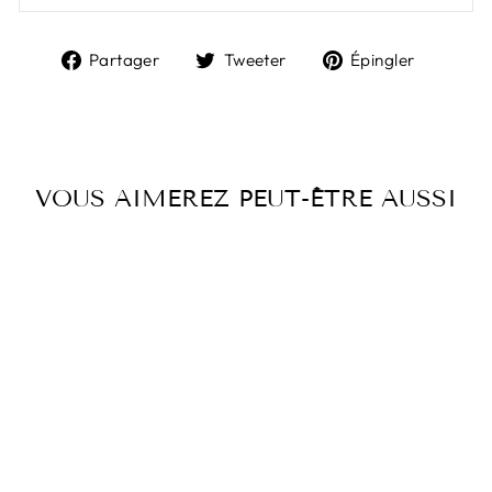
Partager
Tweeter
Épingl
Partager
Tweeter
Épingler
sur
sur
sur
Facebook
Twitter
Pintere
VOUS AIMEREZ PEUT-ÊTRE AUSSI