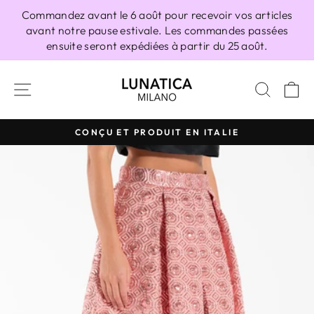
Passer
Commandez avant le 6 août pour recevoir vos articles
au
avant notre pause estivale. Les commandes passées
contenu
ensuite seront expédiées à partir du 25 août.
NAVIGATION
RECH
P
CONÇU ET PRODUIT EN ITALIE
Diaporama
Pause