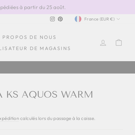
édiées à partir du 25 août.
DEVISE
Instagram
Pinterest
France (EUR €)
À PROPOS DE NOUS
SE CONN
PAN
LISATEUR DE MAGASINS
A KS AQUOS WARM
expédition
calculés lors du passage à la caisse.