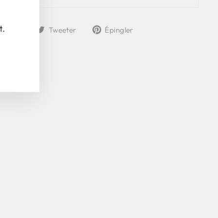
(Esc)"
Partager
Tweeter
Épingler
t.
rtager
Tweeter
Épingler
sur
sur
sur
Facebook
Twitter
Pinterest