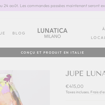
 24 août. Les commandes passées maintenant seront exp
UE
BLOG
LOCA
100% FABRIQUÉ EN ITALIE
Diaporama
Pause
JUPE LUN
Prix
€415,00
régulier
Taxes incluses.
Frais d'