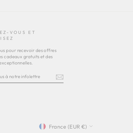
EZ-VOUS ET
ISEZ
s pour recevoir des offres
es cadeaux gratuits et des
exceptionnelles.
Z-
RE
TRE
am
terest
DEVISE
France (EUR €)