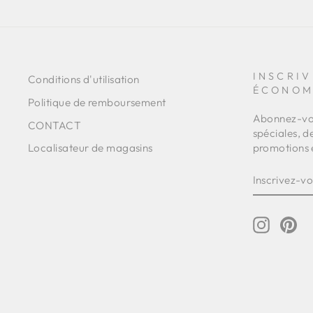
INSCRIV
Conditions d'utilisation
ÉCONOM
Politique de remboursement
Abonnez-vou
CONTACT
spéciales, d
promotions 
Localisateur de magasins
INSCRIVE
S'INSCRI
VOUS
À
NOTRE
INFOLET
Instagr
Pin