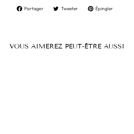
Partager
Tweeter
Épingl
Partager
Tweeter
Épingler
sur
sur
sur
Facebook
Twitter
Pintere
VOUS AIMEREZ PEUT-ÊTRE AUSSI