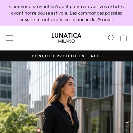
Passer
Commandez avant le 6 août pour recevoir vos articles
au
avant notre pause estivale. Les commandes passées
contenu
ensuite seront expédiées à partir du 25 août.
NAVIGATION
RECH
P
CONÇU ET PRODUIT EN ITALIE
Diaporama
Pause