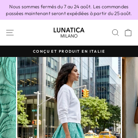
Passer
Nous sommes fermés du 7 au 24 août. Les commandes
au
passées maintenant seront expédiées à partir du 25 août.
contenu
NAVIGATION
RECH
P
CONÇU ET PRODUIT EN ITALIE
Diaporama
Pause