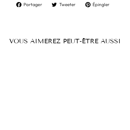
Partager
Tweeter
Épingl
Partager
Tweeter
Épingler
sur
sur
sur
Facebook
Twitter
Pintere
VOUS AIMEREZ PEUT-ÊTRE AUSSI
JUPE JQ