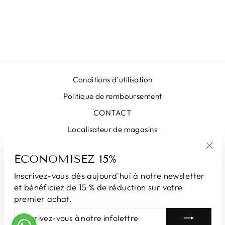
FLOWER GREEN
MOON
€399,00
Conditions d'utilisation
Politique de remboursement
CONTACT
Localisateur de magasins
ÉCONOMISEZ 15%
"Fe
INSCRIVEZ-VOUS ET ÉCONOMISEZ
(Esc
Inscrivez-vous dès aujourd'hui à notre newsletter
et bénéficiez de 15 % de réduction sur votre
DEVISE
France (EUR €)
premier achat.
INSCRIVEZ-
S'INSCRIRE
VOUS
© 2026 LUNATICAMILANO.COM | Luna srl ​​​​| Via Cappuccina 61,