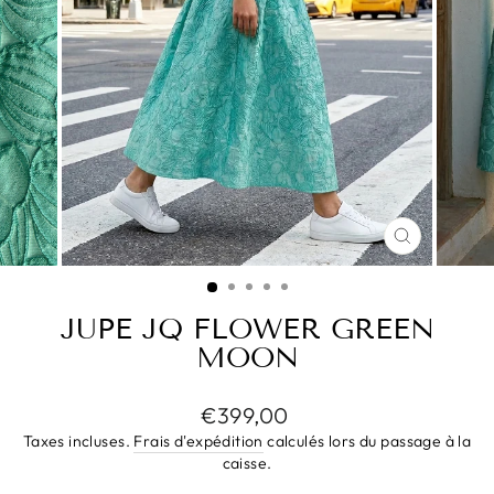
FERMER
(ESC)
JUPE JQ FLOWER GREEN
MOON
Prix
€399,00
régulier
Taxes incluses.
Frais d'expédition
calculés lors du passage à la
caisse.