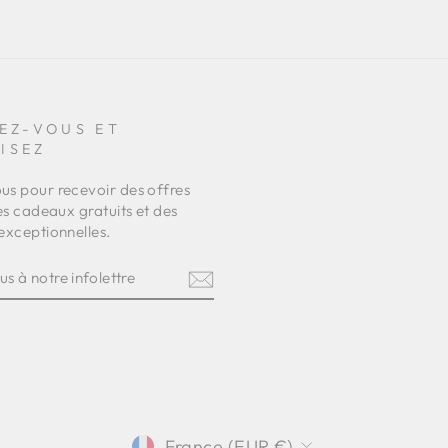
EZ-VOUS ET
ISEZ
s pour recevoir des offres
es cadeaux gratuits et des
exceptionnelles.
Z-
RE
TRE
am
terest
DEVISE
France (EUR €)