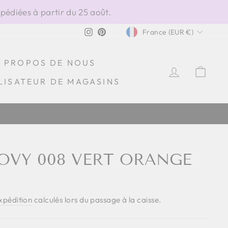
édiées à partir du 25 août.
DEVISE
Instagram
Pinterest
France (EUR €)
À PROPOS DE NOUS
SE CONN
PAN
LISATEUR DE MAGASINS
OVY 008 VERT ORANGE
expédition
calculés lors du passage à la caisse.