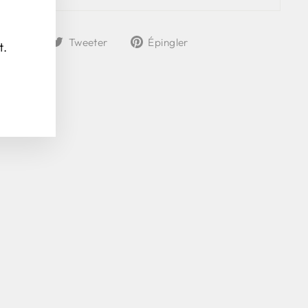
(Esc)"
Partager
Tweeter
Épingler
rtager
Tweeter
Épingler
t.
sur
sur
sur
Facebook
Twitter
Pinterest