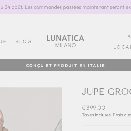
 24 août. Les commandes passées maintenant seront exp
UE
BLOG
LOCA
CONÇU ET PRODUIT EN ITALIE
Diaporama
Pause
JUPE GRO
Prix
€399,00
régulier
Taxes incluses.
Frais d'