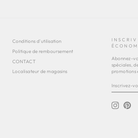
INSCRIV
Conditions d'utilisation
ÉCONOM
Politique de remboursement
Abonnez-vou
CONTACT
spéciales, d
promotions 
Localisateur de magasins
INSCRIVE
S'INSCRI
VOUS
À
NOTRE
INFOLET
Instagr
Pin