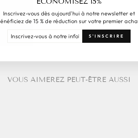
ÉCONOMISEZ 15%
Inscrivez-vous dès aujourd'hui à notre newsletter et
Pa
énéficiez de 15 % de réduction sur votre premier acha
CRIVEZ-
NSCRIRE
S'INSCRIRE
US
TRE
FOLETTRE
VOUS AIMEREZ PEUT-ÊTRE AUSSI