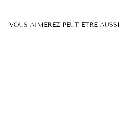
Facebook
Twitter
Pintere
VOUS AIMEREZ PEUT-ÊTRE AUSSI
JUPE CHAINS
€389,00