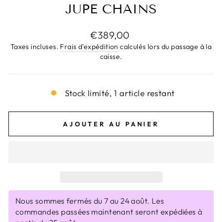
JUPE CHAINS
Prix
€389,00
régulier
Taxes incluses.
Frais d'expédition
calculés lors du passage à la
caisse.
Stock limité, 1 article restant
AJOUTER AU PANIER
Nous sommes fermés du 7 au 24 août. Les
commandes passées maintenant seront expédiées à