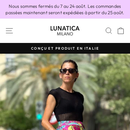
Passer
Nous sommes fermés du 7 au 24 août. Les commandes
au
passées maintenant seront expédiées à partir du 25 août.
contenu
NAVIGATION
RECH
P
CONÇU ET PRODUIT EN ITALIE
Diaporama
Pause