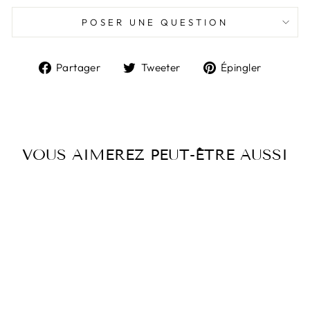
POSER UNE QUESTION
Partager
Tweeter
Épingl
Partager
Tweeter
Épingler
sur
sur
sur
Facebook
Twitter
Pintere
VOUS AIMEREZ PEUT-ÊTRE AUSSI