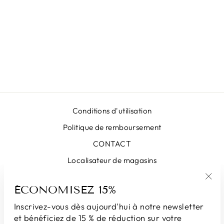
JUPE VERTE DE
BOLOGNE
€399,00
Conditions d'utilisation
Politique de remboursement
CONTACT
Localisateur de magasins
ÉCONOMISEZ 15%
"Fe
INSCRIVEZ-VOUS ET ÉCONOMISEZ
(Esc
Inscrivez-vous dès aujourd'hui à notre newsletter
et bénéficiez de 15 % de réduction sur votre