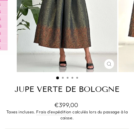
FERMER
(ESC)
JUPE VERTE DE BOLOGNE
Prix
€399,00
régulier
Taxes incluses.
Frais d'expédition
calculés lors du passage à la
caisse.