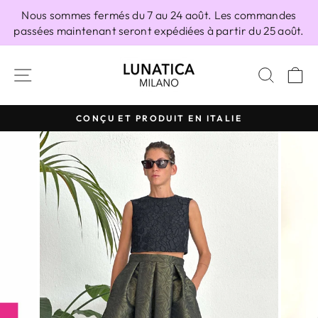
Passer
Nous sommes fermés du 7 au 24 août. Les commandes
au
passées maintenant seront expédiées à partir du 25 août.
contenu
NAVIGATION
RECH
P
CONÇU ET PRODUIT EN ITALIE
Diaporama
Pause