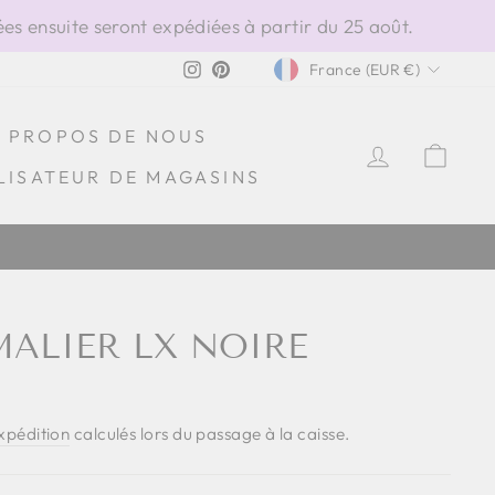
s ensuite seront expédiées à partir du 25 août.
DEVISE
Instagram
Pinterest
France (EUR €)
À PROPOS DE NOUS
SE CONN
PAN
LISATEUR DE MAGASINS
MALIER LX NOIRE
expédition
calculés lors du passage à la caisse.