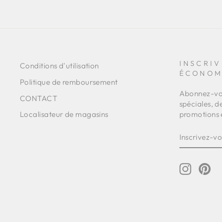
INSCRIV
Conditions d'utilisation
ÉCONOM
Politique de remboursement
Abonnez-vou
CONTACT
spéciales, d
promotions 
Localisateur de magasins
INSCRIVE
S'INSCRI
VOUS
À
NOTRE
INFOLET
Instagr
Pin