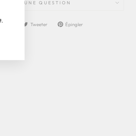
POSER UNE QUESTION
(Esc)"
t.
Partager
Tweeter
Épingler
rtager
Tweeter
Épingler
sur
sur
sur
Facebook
Twitter
Pinterest