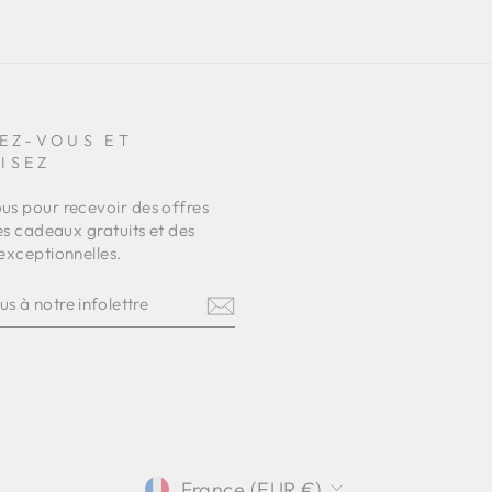
EZ-VOUS ET
ISEZ
s pour recevoir des offres
es cadeaux gratuits et des
exceptionnelles.
Z-
RE
TRE
am
terest
DEVISE
France (EUR €)