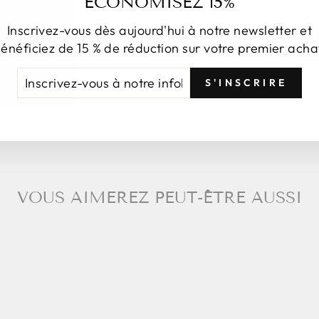
ÉCONOMISEZ 15%
Inscrivez-vous dès aujourd'hui à notre newsletter et
énéficiez de 15 % de réduction sur votre premier acha
Pa
CRIVEZ-
NSCRIRE
S'INSCRIRE
US
TRE
FOLETTRE
VOUS AIMEREZ PEUT-ÊTRE AUSSI