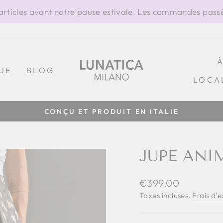
ticles avant notre pause estivale. Les commandes passée
UE
BLOG
LOCA
CONÇU ET PRODUIT EN ITALIE
Diaporama
Pause
JUPE ANI
Prix
€399,00
régulier
Taxes incluses.
Frais d'