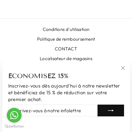
Conditions d'utilisation
Politique de remboursement
CONTACT
Localisateur de magasins
ÉCONOMISEZ 15%
"Fe
INSCRIVEZ-VOUS ET ÉCONOMISEZ
(Esc
Inscrivez-vous dès aujourd'hui à notre newsletter
et bénéficiez de 15 % de réduction sur votre
DEVISE
France (EUR €)
premier achat.
INSCRIVEZ-
S'INSCRIRE
VOUS
© 2026 LUNATICAMILANO.COM | Luna srl ​​​​| Via Cappuccina 61,
À
20851 Lissone | Numéro de TVA 13609550960
NOTRE
Commerce électronique propulsé par Shopify
INFOLETTRE