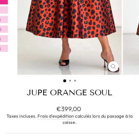
FERMER
(ESC)
JUPE ORANGE SOUL
Prix
€399,00
régulier
Taxes incluses.
Frais d'expédition
calculés lors du passage à la
caisse.