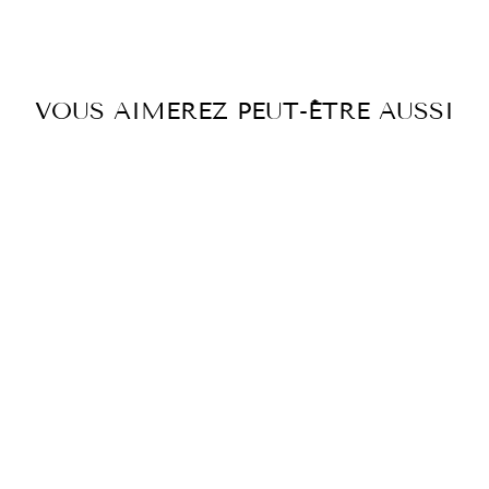
Facebook
Twitter
Pintere
VOUS AIMEREZ PEUT-ÊTRE AUSSI
JUPE ORANGE
SOUL
€399,00