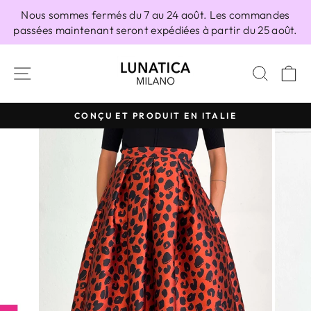
Passer
Nous sommes fermés du 7 au 24 août. Les commandes
au
passées maintenant seront expédiées à partir du 25 août.
contenu
NAVIGATION
RECH
P
CONÇU ET PRODUIT EN ITALIE
Diaporama
Pause