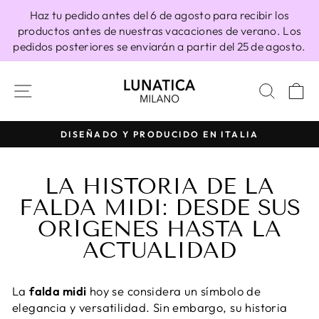
Ir
Haz tu pedido antes del 6 de agosto para recibir los
directamente
productos antes de nuestras vacaciones de verano. Los
al
pedidos posteriores se enviarán a partir del 25 de agosto.
contenido
NAVEGACIÓN
BUSC
C
100% HECHO EN ITALIA
diapositivas
pausa
LA HISTORIA DE LA
FALDA MIDI: DESDE SUS
ORÍGENES HASTA LA
ACTUALIDAD
La
falda midi
hoy se considera un símbolo de
elegancia y versatilidad. Sin embargo, su historia