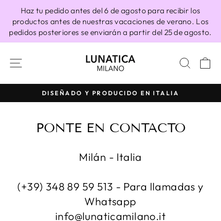
Ir
Haz tu pedido antes del 6 de agosto para recibir los
directamente
productos antes de nuestras vacaciones de verano. Los
al
pedidos posteriores se enviarán a partir del 25 de agosto.
contenido
NAVEGACIÓN
BUSC
C
DISEÑADO Y PRODUCIDO EN ITALIA
diapositivas
pausa
PONTE EN CONTACTO
Milán - Italia
(+39) 348 89 59 513 - Para llamadas y
Whatsapp
info@lunaticamilano.it