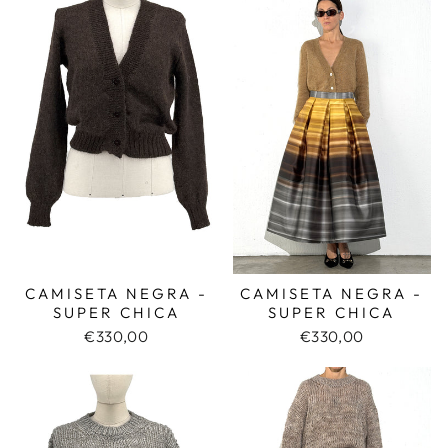
CAMISETA NEGRA -
CAMISETA NEGRA -
SUPER CHICA
SUPER CHICA
€330,00
€330,00