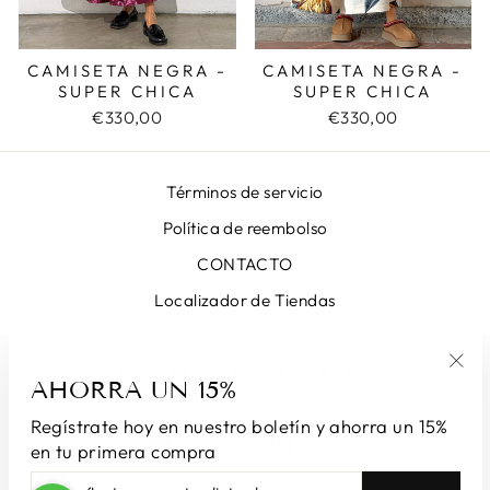
CAMISETA NEGRA -
CAMISETA NEGRA -
SUPER CHICA
SUPER CHICA
€330,00
€330,00
Términos de servicio
Política de reembolso
CONTACTO
Localizador de Tiendas
REGÍSTRATE Y AHORRA
AHORRA UN 15%
"Ce
(esc
Regístrate hoy en nuestro boletín y ahorra un 15%
MONEDA
España (EUR €)
en tu primera compra
SUSCRÍBETE
SUSCRIBIR