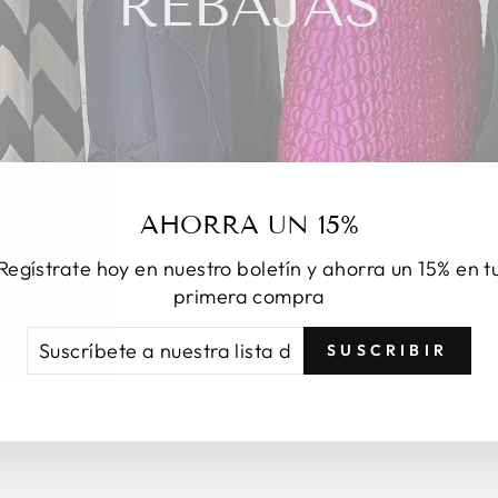
REBAJAS
AHORRA UN 15%
Regístrate hoy en nuestro boletín y ahorra un 15% en t
primera compra
SCRÍBETE
CRIBIR
SUSCRIBIR
ESTRA
TA
RREO