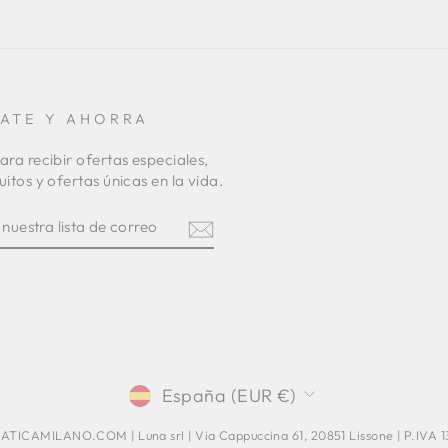
RATE Y AHORRA
ara recibir ofertas especiales,
uitos y ofertas únicas en la vida.
TE
R
am
terest
MONEDA
España (EUR €)
TICAMILANO.COM | Luna srl | Via Cappuccina 61, 20851 Lissone | P.IVA