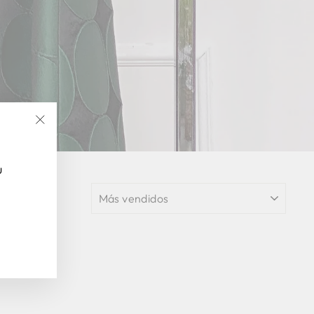
"Cerrar
(esc)"
u
ORDENAR