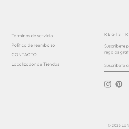
REGÍST
Términos de servicio
Política de reembolso
Suscríbete p
regalos grat
CONTACTO
SUSCRÍBE
SUSCRIBI
Localizador de Tiendas
A
NUESTRA
LISTA
DE
Instagr
Pin
CORREO
© 2026 LUNA