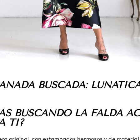
ANADA BUSCADA: LUNATIC
TÁS BUSCANDO LA FALDA 
A TI?
era original, con estampados hermosos y de material