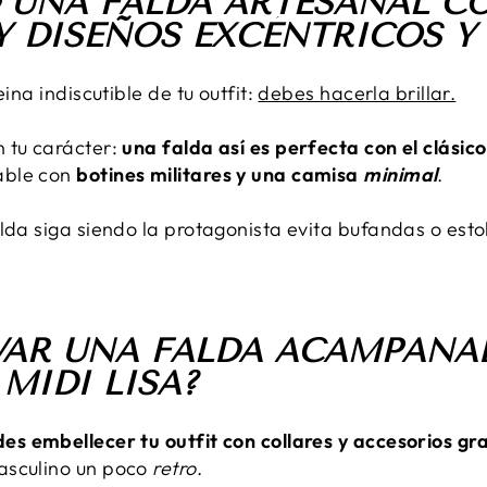
O UNA FALDA ARTESANAL C
 DISEÑOS EXCÉNTRICOS Y
eina indiscutible de tu outfit:
debes hacerla brillar.
 tu carácter:
una falda así es perfecta con el clásic
able con
botines militares y una camisa
minimal
.
lda siga siendo la protagonista evita bufandas o esto
EVAR UNA FALDA ACAMPANA
MIDI LISA?
es embellecer tu outfit con collares y accesorios g
asculino un poco
retro
.