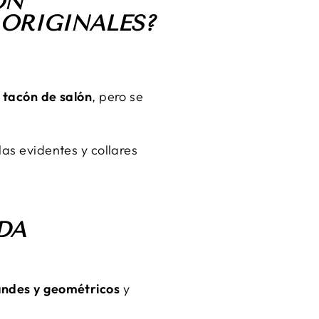
ON
 ORIGINALES?
o tacón de salón
, pero se
las evidentes y collares
DA
randes y geométricos
y