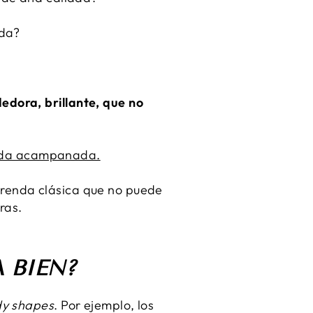
ada?
dora, brillante, que no
lda acampanada.
renda clásica que no puede
ras.
 BIEN?
y shapes
. Por ejemplo, los