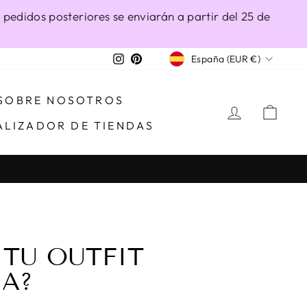
 pedidos posteriores se enviarán a partir del 25 de
MONEDA
Instagram
Pinterest
España (EUR €)
SOBRE NOSOTROS
INGRESA
CAR
ALIZADOR DE TIENDAS
 TU OUTFIT
NA?