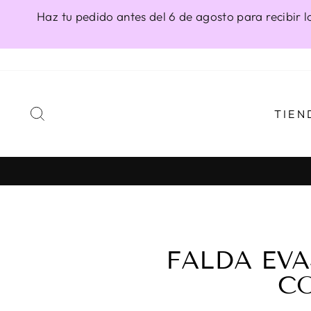
Ir
Haz tu pedido antes del 6 de agosto para recibir l
directamente
al
contenido
BUSCAR
TIEN
FALDA EVA
CO