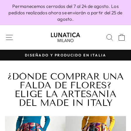
Ir
Permanecemos cerrados del 7 al 24 de agosto. Los
directamente
pedidos realizados ahora se enviarán a partir del 25 de
al
agosto.
contenido
NAVEGACIÓN
BUSC
C
100% HECHO EN ITALIA
diapositivas
pausa
¿DÓNDE COMPRAR UNA
FALDA DE FLORES?
ELIGE LA ARTESANÍA
DEL MADE IN ITALY