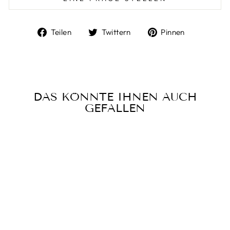
Auf
Auf
Auf
Teilen
Twittern
Pinnen
Facebook
Twitter
Pinterest
teilen
twittern
pinnen
DAS KÖNNTE IHNEN AUCH
GEFALLEN