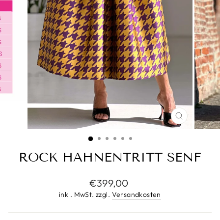
SCHLIESS
ESC)
ROCK HAHNENTRITT SENF
Normaler
€399,00
Preis
inkl. MwSt. zzgl.
Versandkosten