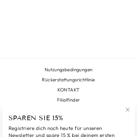
ROCK
HAHNENTRITT
SENF
€399,00
Nutzungsbedingungen
Rückerstattungsrichtlinie
KONTAKT
Filialfinder
SPAREN SIE 15%
"Sch
ANMELDEN UND SPAREN
(Esc
Registriere dich noch heute für unseren
Newsletter und spare 15 % bei deinem ersten