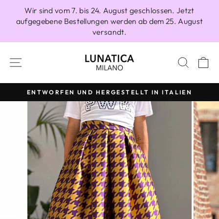
Direkt
Wir sind vom 7. bis 24. August geschlossen. Jetzt
zum
aufgegebene Bestellungen werden ab dem 25. August
Inhalt
versandt.
SEITENNAVIGATION
SUCH
E
ENTWORFEN UND HERGESTELLT IN ITALIEN
Pause
Diashow