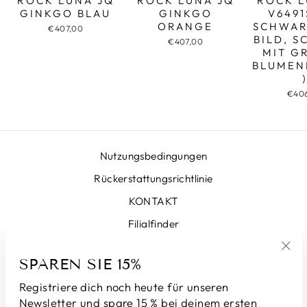
ROCK LUNA JQ
ROCK LUNA JQ
ROCK L
GINKGO BLAU
GINKGO
V6491
ORANGE
SCHWAR
€407,00
BILD, 
€407,00
MIT G
BLUMEN
€40
Nutzungsbedingungen
Rückerstattungsrichtlinie
KONTAKT
Filialfinder
SPAREN SIE 15%
"Sch
ANMELDEN UND SPAREN
(Esc
Registriere dich noch heute für unseren
Newsletter und spare 15 % bei deinem ersten