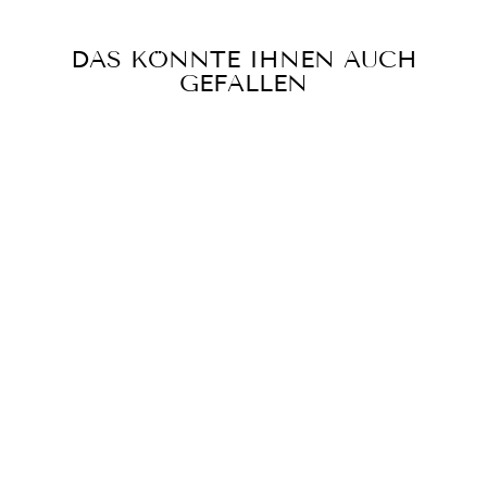
DAS KÖNNTE IHNEN AUCH
GEFALLEN
MIDI-ROCK POP
SCHWARZ
€369,00