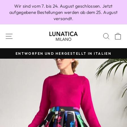
Direkt
Wir sind vom 7. bis 24. August geschlossen. Jetzt
zum
aufgegebene Bestellungen werden ab dem 25. August
Inhalt
versandt.
SEITENNAVIGATION
SUCH
E
ENTWORFEN UND HERGESTELLT IN ITALIEN
Pause
Diashow