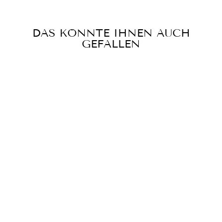
DAS KÖNNTE IHNEN AUCH
GEFALLEN
GONNA LUNA
LX OKTAGON
PINK LANG
€545,00