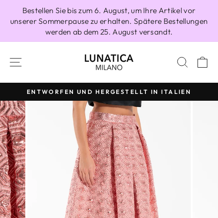
Direkt
Bestellen Sie bis zum 6. August, um Ihre Artikel vor
zum
unserer Sommerpause zu erhalten. Spätere Bestellungen
Inhalt
werden ab dem 25. August versandt.
SEITENNAVIGATION
SUCH
E
ENTWORFEN UND HERGESTELLT IN ITALIEN
Pause
Diashow