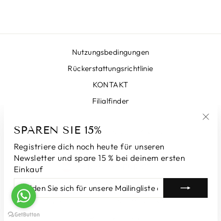
Nutzungsbedingungen
Rückerstattungsrichtlinie
KONTAKT
Filialfinder
SPAREN SIE 15%
"Sch
ANMELDEN UND SPAREN
(Esc
Registriere dich noch heute für unseren
Newsletter und spare 15 % bei deinem ersten
WÄHRUNG
Österreich (EUR €)
Einkauf
MELDEN
ABONNIEREN
SIE
© 2026 LUNATICAMILANO.COM | Luna srl | Via Cappuccina 61,
SICH
20851 Lissone | USt-IdNr. 13609550960
FÜR
Powered by Shopify
UNSERE