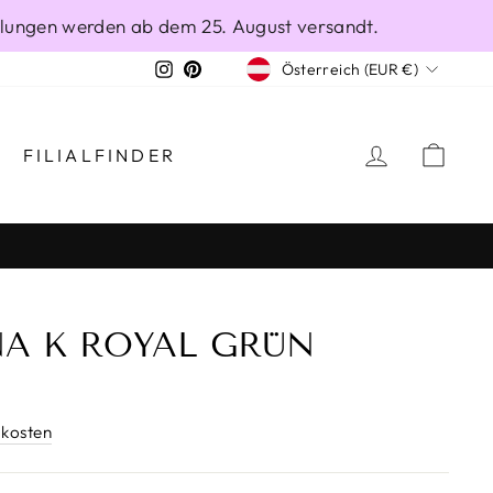
ellungen werden ab dem 25. August versandt.
WÄHRUNG
Instagram
Pinterest
Österreich (EUR €)
EINLOGG
EIN
FILIALFINDER
A K ROYAL GRÜN
kosten