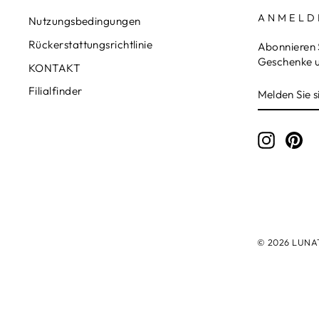
ANMELD
Nutzungsbedingungen
Rückerstattungsrichtlinie
Abonnieren 
Geschenke u
KONTAKT
MELDEN
ABONNIE
Filialfinder
SIE
SICH
FÜR
UNSERE
Instagr
Pin
MAILINGL
AN
© 2026 LUNATI