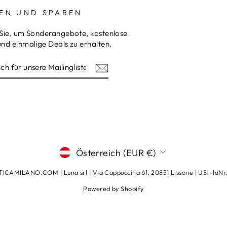
EN UND SPAREN
Sie, um Sonderangebote, kostenlose
nd einmalige Deals zu erhalten.
REN
am
terest
ISTE
WÄHRUNG
Österreich (EUR €)
CAMILANO.COM | Luna srl | Via Cappuccina 61, 20851 Lissone | USt-IdN
Powered by Shopify