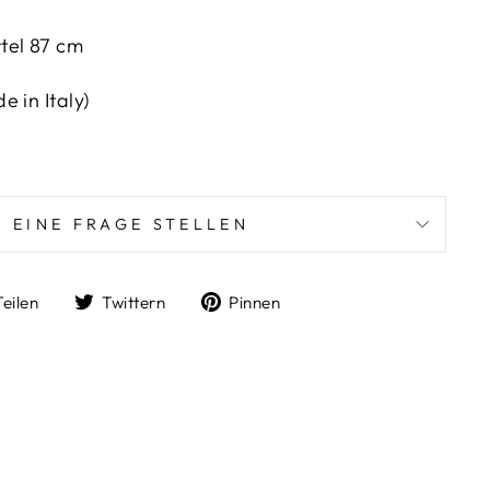
tel 87 cm
 in Italy)
EINE FRAGE STELLEN
Auf
Auf
Auf
Teilen
Twittern
Pinnen
Facebook
Twitter
Pinterest
teilen
twittern
pinnen