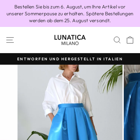
Direkt
Bestellen Sie bis zum 6. August, um Ihre Artikel vor
zum
unserer Sommerpause zu erhalten. Spätere Bestellungen
Inhalt
werden ab dem 25. August versandt.
SEITENNAVIGATION
SUCH
E
ENTWORFEN UND HERGESTELLT IN ITALIEN
Pause
Diashow