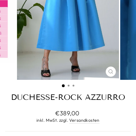
SCHLIESS
ESC)
DUCHESSE-ROCK AZZURRO
Normaler
€389,00
Preis
inkl. MwSt. zzgl.
Versandkosten