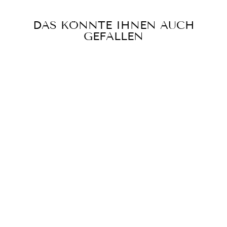
DAS KÖNNTE IHNEN AUCH
GEFALLEN
DUCHESSE-
ROCK AZZURRO
€389,00