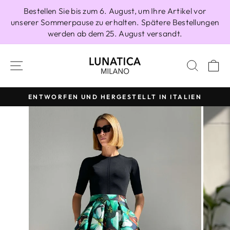
Direkt
Bestellen Sie bis zum 6. August, um Ihre Artikel vor
zum
unserer Sommerpause zu erhalten. Spätere Bestellungen
Inhalt
werden ab dem 25. August versandt.
SEITENNAVIGATION
SUCH
E
ENTWORFEN UND HERGESTELLT IN ITALIEN
Pause
Diashow