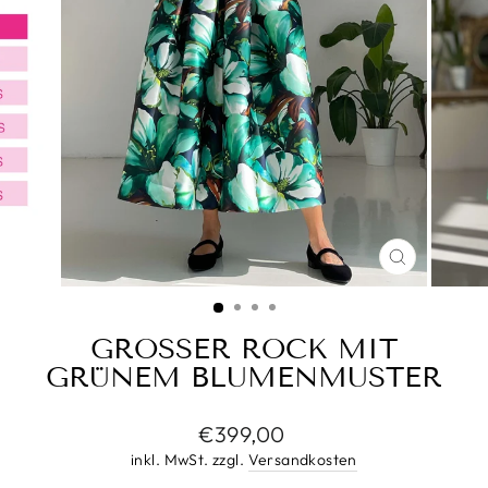
SCHLIESS
ESC)
GROSSER ROCK MIT G
RÜNEM BLUMENMUSTER
Normaler
€399,00
Preis
inkl. MwSt. zzgl.
Versandkosten