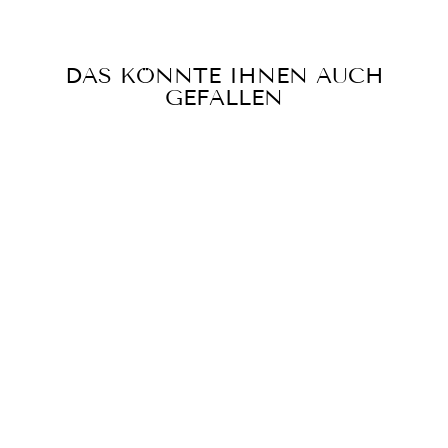
DAS KÖNNTE IHNEN AUCH
GEFALLEN
GROSSER ROCK M
IT GRÜNEM B
LUMENMUSTER