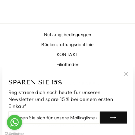
€399,00
Nutzungsbedingungen
Rückerstattungsrichtlinie
KONTAKT
Filialfinder
SPAREN SIE 15%
"Sch
ANMELDEN UND SPAREN
(Esc
Registriere dich noch heute für unseren
Newsletter und spare 15 % bei deinem ersten
WÄHRUNG
Österreich (EUR €)
Einkauf
MELDEN
ABONNIEREN
SIE
© 2026 LUNATICAMILANO.COM | Luna srl | Via Cappuccina 61,
SICH
20851 Lissone | USt-IdNr. 13609550960
FÜR