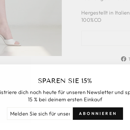
Hergestellt in Italien
100%CO
SPAREN SIE 15%
istriere dich noch heute für unseren Newsletter und s
15 % bei deinem ersten Einkauf
LDEN
ONNIEREN
ABONNIEREN
DAS KÖNNTE IHNEN AUCH GEFALLE
H
R