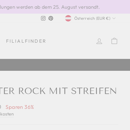
ellungen werden ab dem 25. August versandt.
WÄHRUNG
Instagram
Pinterest
Österreich (EUR €)
EINLOGG
EIN
FILIALFINDER
ER ROCK MIT STREIFEN
eis
0
Sparen 36%
kosten