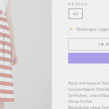
GRÖSSE
40
42
44
Niedriges Lager,
IN 
Rock mit hohem Tai
horizontalem Streif
Seitlicher, unsichtb
Ohne Futter
Rocklänge ohne Gür