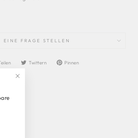
EINE FRAGE STELLEN
Auf
Auf
Auf
Teilen
Twittern
Pinnen
Facebook
Twitter
Pinterest
teilen
twittern
pinnen
"Schließen
(Esc)"
pare
N