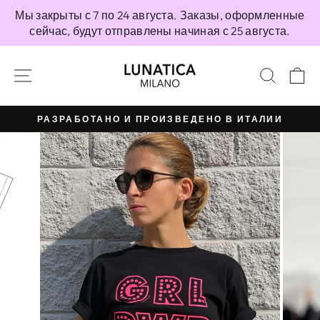
Перейти
Мы закрыты с 7 по 24 августа. Заказы, оформленные
непосредственно
сейчас, будут отправлены начиная с 25 августа.
к
содержимому
НАВИГАЦИЯ ПО САЙТУ
ПОИС
К
РАЗРАБОТАНО И ПРОИЗВЕДЕНО В ИТАЛИИ
Приостановить
презентацию