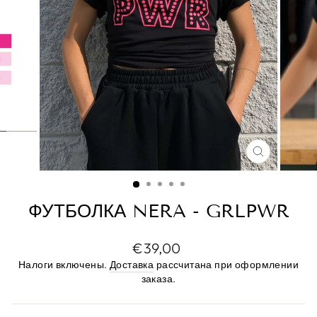
ЗАКРЫТ
(ESC)
ФУТБОЛКА NERA - GRLPWR
Цена
€39,00
по
Налоги включены.
Доставка
рассчитана при оформлении
прейскуранту
заказа.