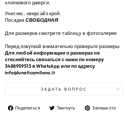
хлопкового джерси.
Унисекс, оверсайз крой.
Посадка
СВОБОДНАЯ
Для размеров смотрите таблицу в фотогалерее
Перед покупкой внимательно проверьте размеры
Для любой информации о размерах не
стесняйтесь связаться с нами по номеру
3488959513 в WhatsApp или по адресу
info@lunaticamilano.it
ЗАДАТЬ ВОПРОС
Поделиться
Твитнуть
До
Поделиться
Твитнуть
Запиши это
на
в
пи
Facebook
Twitter
в
Pin