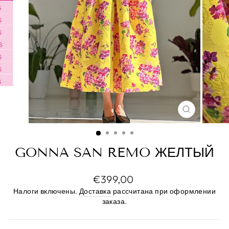
ЗАКРЫТ
(ESC)
GONNA SAN REMO ЖЕЛТЫЙ
Цена
€399,00
по
Налоги включены.
Доставка
рассчитана при оформлении
прейскуранту
заказа.