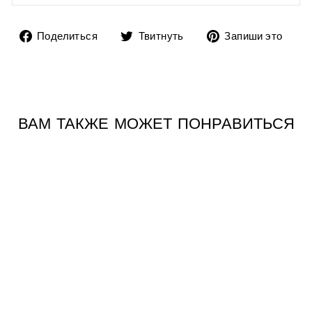
Поделиться
Твитнуть
До
Поделиться
Твитнуть
Запиши это
на
в
пи
Facebook
Twitter
в
Pin
ВАМ ТАКЖЕ МОЖЕТ ПОНРАВИТЬСЯ