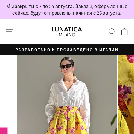
Перейти
Мы закрыты с 7 по 24 августа. Заказы, оформленные
непосредственно
сейчас, будут отправлены начиная с 25 августа.
к
содержимому
НАВИГАЦИЯ ПО САЙТУ
ПОИС
К
РАЗРАБОТАНО И ПРОИЗВЕДЕНО В ИТАЛИИ
Приостановить
презентацию