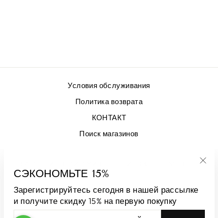
GONNA SAN
REMO ЖЕЛТЫЙ
€399,00
Условия обслуживания
Политика возврата
КОНТАКТ
Поиск магазинов
ЗАРЕГИСТРИРУЙТЕСЬ И ЭКОНОМЬТЕ
СЭКОНОМЬТЕ 15%
"За
(esc
Зарегистрируйтесь сегодня в нашей рассылке
ЯЗЫК
ВАЛЮТА
Русский
Андорра (EUR €)
и получите скидку 15% на первую покупку
ВВЕДИТЕ
ПОДПИСАТЬСЯ