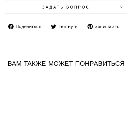
ЗАДАТЬ ВОПРОС
Поделиться
Твитнуть
До
Поделиться
Твитнуть
Запиши это
на
в
пи
Facebook
Twitter
в
Pin
ВАМ ТАКЖЕ МОЖЕТ ПОНРАВИТЬСЯ