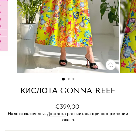
ЗАКРЫТ
(ESC)
КИСЛОТА GONNA REEF
Цена
€399,00
по
Налоги включены.
Доставка
рассчитана при оформлении
прейскуранту
заказа.