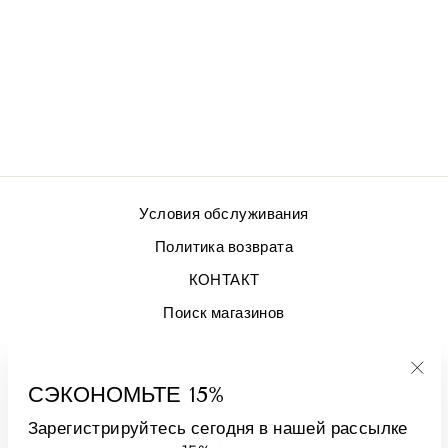
КИСЛОТА
GONNA REEF
€399,00
Условия обслуживания
Политика возврата
КОНТАКТ
Поиск магазинов
ЗАРЕГИСТРИРУЙТЕСЬ И ЭКОНОМЬТЕ
СЭКОНОМЬТЕ 15%
"За
(esc
Зарегистрируйтесь сегодня в нашей рассылке
ЯЗЫК
ВАЛЮТА
Русский
Андорра (EUR €)