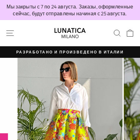
Перейти
Мы закрыты с 7 по 24 августа. Заказы, оформленные
непосредственно
сейчас, будут отправлены начиная с 25 августа.
к
содержимому
НАВИГАЦИЯ ПО САЙТУ
ПОИС
К
РАЗРАБОТАНО И ПРОИЗВЕДЕНО В ИТАЛИИ
Приостановить
презентацию