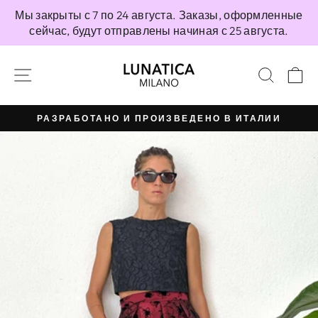
Перейти
Мы закрыты с 7 по 24 августа. Заказы, оформленные
непосредственно
сейчас, будут отправлены начиная с 25 августа.
к
содержимому
НАВИГАЦИЯ ПО САЙТУ
ПОИС
К
РАЗРАБОТАНО И ПРОИЗВЕДЕНО В ИТАЛИИ
Приостановить
презентацию