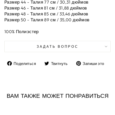
Размер 44 -
Талия 77 см / 30,31 дюймов
Размер 46 -
Талия 81 см / 31,88 дюймов
Размер 48 -
Талия 85 см / 33,46 дюймов
Размер 50 -
Талия 89 см / 35,00 дюймов
100% Полиэстер
ЗАДАТЬ ВОПРОС
Поделиться
Твитнуть
До
Поделиться
Твитнуть
Запиши это
на
в
пи
Facebook
Twitter
в
Pin
ВАМ ТАКЖЕ МОЖЕТ ПОНРАВИТЬСЯ