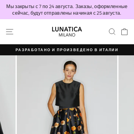
Перейти
Мы закрыты с 7 по 24 августа. Заказы, оформленные
непосредственно
сейчас, будут отправлены начиная с 25 августа.
к
содержимому
НАВИГАЦИЯ ПО САЙТУ
ПОИС
К
РАЗРАБОТАНО И ПРОИЗВЕДЕНО В ИТАЛИИ
Приостановить
презентацию