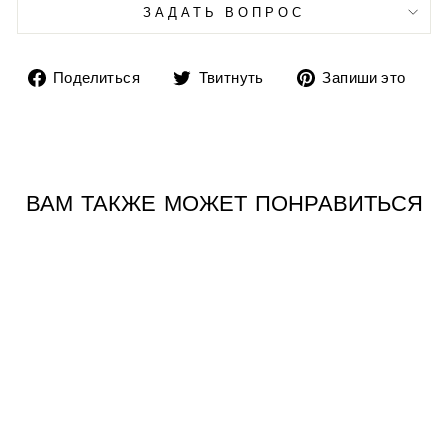
ЗАДАТЬ ВОПРОС
Поделиться
Твитнуть
До
Поделиться
Твитнуть
Запиши это
на
в
пи
Facebook
Twitter
в
Pin
ВАМ ТАКЖЕ МОЖЕТ ПОНРАВИТЬСЯ