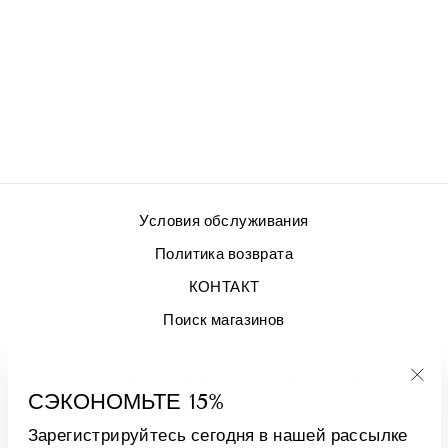
GONNA LUNA
ЖЕЛТЫЕ
ЦВЕТЫ
€399,00
Условия обслуживания
Политика возврата
КОНТАКТ
Поиск магазинов
ЗАРЕГИСТРИРУЙТЕСЬ И ЭКОНОМЬТЕ
СЭКОНОМЬТЕ 15%
"За
(esc
Зарегистрируйтесь сегодня в нашей рассылке