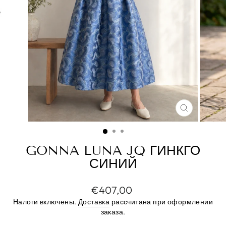
ЗАКРЫТ
(ESC)
GONNA LUNA JQ ГИНКГО
СИНИЙ
Цена
€407,00
по
Налоги включены.
Доставка
рассчитана при оформлении
прейскуранту
заказа.