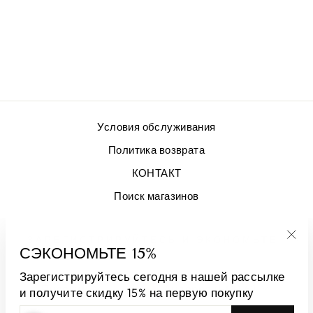
GONNA LUNA
JQ ГИНКГО
СИНИЙ
€407,00
Условия обслуживания
Политика возврата
КОНТАКТ
Поиск магазинов
ЗАРЕГИСТРИРУЙТЕСЬ И ЭКОНОМЬТЕ
СЭКОНОМЬТЕ 15%
"За
(esc
Зарегистрируйтесь сегодня в нашей рассылке
ЯЗЫК
ВАЛЮТА
Русский
Андорра (EUR €)
и получите скидку 15% на первую покупку
ВВЕДИТЕ
ПОДПИСАТЬСЯ