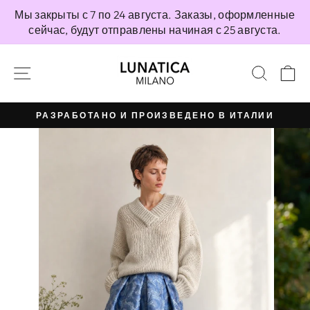
Перейти
Мы закрыты с 7 по 24 августа. Заказы, оформленные
непосредственно
сейчас, будут отправлены начиная с 25 августа.
к
содержимому
НАВИГАЦИЯ ПО САЙТУ
ПОИС
К
РАЗРАБОТАНО И ПРОИЗВЕДЕНО В ИТАЛИИ
Приостановить
презентацию