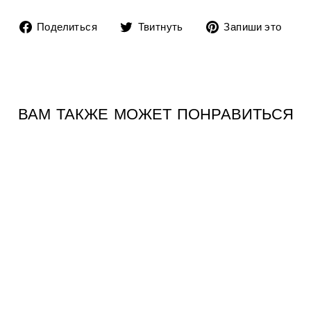
Поделиться
Твитнуть
До
Поделиться
Твитнуть
Запиши это
на
в
пи
Facebook
Twitter
в
Pin
ВАМ ТАКЖЕ МОЖЕТ ПОНРАВИТЬСЯ