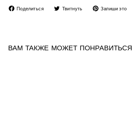
Поделиться
Твитнуть
До
Поделиться
Твитнуть
Запиши это
на
в
пи
Facebook
Twitter
в
Pin
ВАМ ТАКЖЕ МОЖЕТ ПОНРАВИТЬСЯ