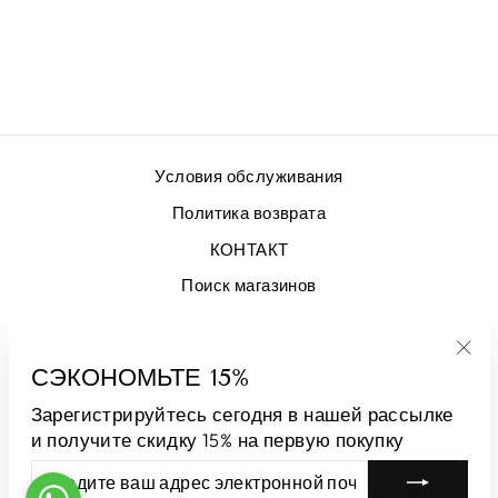
GONNA LUNA
BR РОЗОВЫЙ
€470,00
Условия обслуживания
Политика возврата
КОНТАКТ
Поиск магазинов
ЗАРЕГИСТРИРУЙТЕСЬ И ЭКОНОМЬТЕ
СЭКОНОМЬТЕ 15%
"За
(esc
Зарегистрируйтесь сегодня в нашей рассылке
ЯЗЫК
ВАЛЮТА
Русский
Андорра (EUR €)
и получите скидку 15% на первую покупку
ВВЕДИТЕ
ПОДПИСАТЬСЯ
ВАШ
© 2026 LUNATICAMILANO.COM | Luna srl | Виа Каппуччина 61,