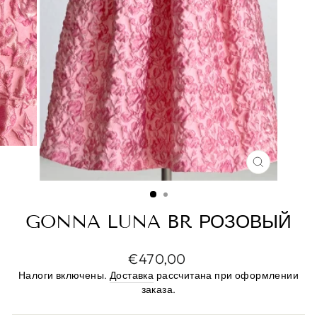
ЗАКРЫТ
(ESC)
GONNA LUNA BR РОЗОВЫЙ
Цена
€470,00
по
Налоги включены.
Доставка
рассчитана при оформлении
прейскуранту
заказа.