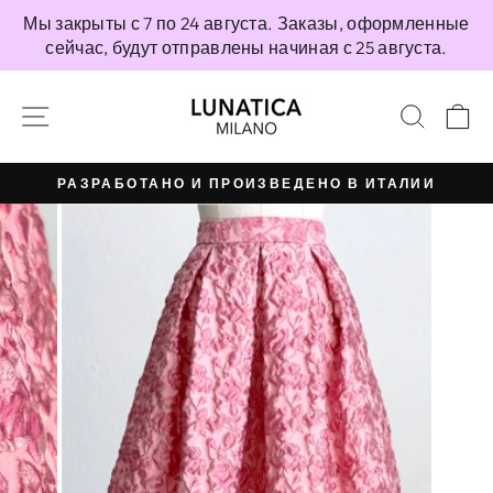
Перейти
Мы закрыты с 7 по 24 августа. Заказы, оформленные
непосредственно
сейчас, будут отправлены начиная с 25 августа.
к
содержимому
НАВИГАЦИЯ ПО САЙТУ
ПОИС
К
РАЗРАБОТАНО И ПРОИЗВЕДЕНО В ИТАЛИИ
Приостановить
презентацию