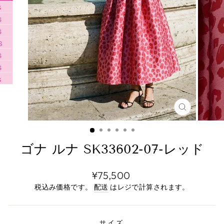
停
止
す
る
閉
じ
る
（エ
ス
ゴナ ルナ SK33602-07-レッド
ケ
ー
プ）
定
¥75,500
価
税込み価格です。
配送
はレジで計算されます。
サイズ