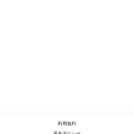
る
ゴナ ルナ
SK33602-07-レ
ッド
¥75,500
利用規約
返金ポリシー