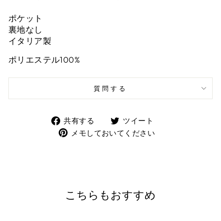
ポケット
裏地なし
イタリア製
ポリエステル100%
質問する
Facebook
Twitter
共有する
ツイート
で
で
Pinterest
メモしておいてください
共
ツ
に
有
イ
ピ
ー
ン
ト
を
す
追
こちらもおすすめ
る
加
す