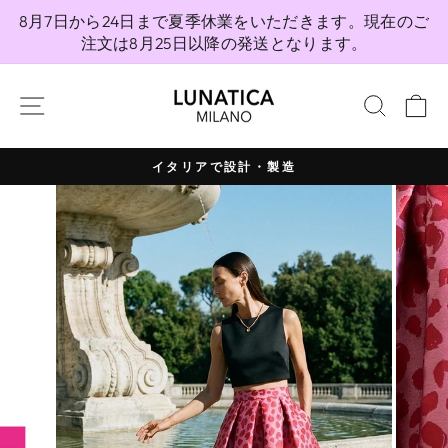
コ
8月7日から24日まで夏季休業をいただきます。現在のご
ン
注文は8月25日以降の発送となります。
テ
ン
サイトナビゲーション
検索
ツ
へ
直
イタリアで設計・製造
接
プ
移
レ
動
ゼ
ン
テ
ー
シ
ョ
ン
を
一
時