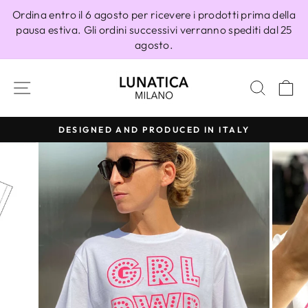
Vai
Ordina entro il 6 agosto per ricevere i prodotti prima della
direttamente
pausa estiva. Gli ordini successivi verranno spediti dal 25
ai
agosto.
contenuti
NAVIGAZIONE DEL SITO
CERC
C
DESIGNED AND PRODUCED IN ITALY
Metti
in
pausa
presentazione