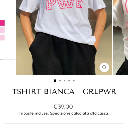
CHIUDI
(ESC)
TSHIRT BIANCA - GRLPWR
Prezzo
€39,00
di
Imposte incluse.
Spedizione
calcolata alla cassa.
listino