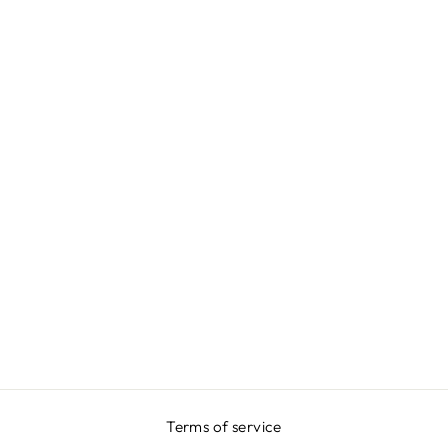
TSHIRT BIANCA
- GRLPWR
€39,00
Terms of service