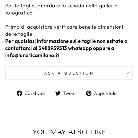
Per le taglie, guardare la scheda nella galleria
fotografica
Prima di acquistare verificare bene le dimensioni
delle taglie
Per qualsiasi informazione sulle taglie non esitate a
contattarci al 3488959513 whatsapp oppure a
info@lunaticamilano.it
ASK A QUESTION
Condividi
Twitta
Aggiun
Condividi
Tweet
Appuntalo
su
su
un
Facebook
Twitter
pin
su
Pintere
YOU MAY ALSO LIKE