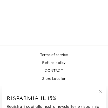
GONNA LUNGA
LUREX VERDE
€439,00
Terms of service
Refund policy
CONTACT
Store Locator
SIGN UP AND SAVE
RISPARMIA IL 15%
"Chi
(esc
Registrati oggi alla nostra newsletter e risparmia