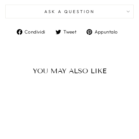
ASK A QUESTION
Condividi
Twitta
Aggiun
Condividi
Tweet
Appuntalo
su
su
un
Facebook
Twitter
pin
su
Pintere
YOU MAY ALSO LIKE