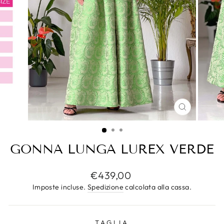
CHIUDI
(ESC)
GONNA LUNGA LUREX VERDE
Prezzo
€439,00
di
Imposte incluse.
Spedizione
calcolata alla cassa.
listino
TAGLIA