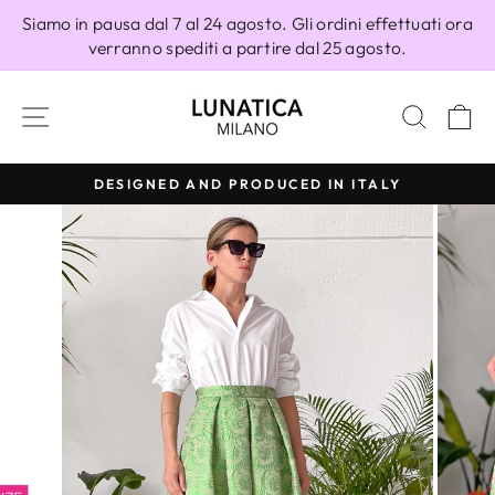
Vai
Siamo in pausa dal 7 al 24 agosto. Gli ordini effettuati ora
direttamente
verranno spediti a partire dal 25 agosto.
ai
contenuti
NAVIGAZIONE DEL SITO
CERC
C
DESIGNED AND PRODUCED IN ITALY
Metti
in
pausa
presentazione